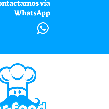
ontactarnos vía
WhatsApp