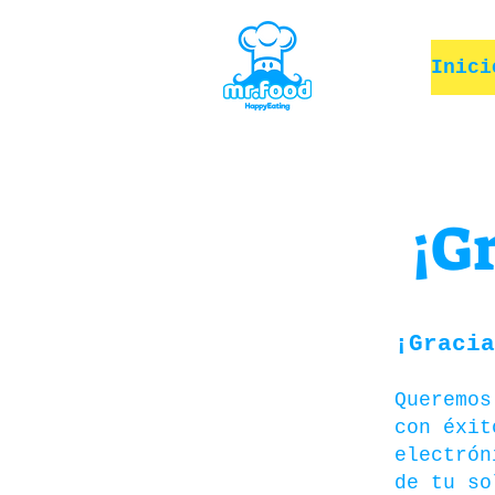
Inici
¡G
¡Gracia
Queremos
con éxit
electrón
de tu s