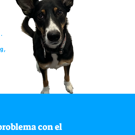
.
g,
problema con el