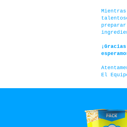
Mientras
talentos
preparar
ingredie
¡Gracias
esperamo
Atentame
El Equip