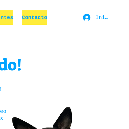
Iniciar se
entes
Contacto
do!
!
eo
s