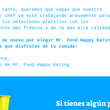
 tanto, queremos que sepas que nuestro
o chef ya está trabajando arduamente para
 tus deliciosos platillos con los
ntes más frescos y de la más alta calidad
 de nuevo por elegir Mr. Food Happy Eatin
s que disfrutes de tu comida!
nte,
o de Mr. Food Happy Eating
Si tienes algún 